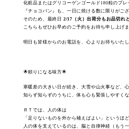
化粧品またはグリコーゲンゴールド180粒のプレ
『チョコパン』も、一日に焼ける数に限りがご
そのため、最終日
2/17（火）出荷分もお品切
こちらもぜひお早めのご予約をお待ち申し上げ
明日も皆様からのお電話を、心よりお待ちいた
🌟頼りになる味方🌟
寒暖差の大きい日が続き、大雪や山火事など、
知らず知らずのうちに、体も心も緊張しやすく
ＲＴでは、人の体は
「足りないものを外から補えばよい」というほ
人の体を支えているのは、脳と自律神経（もう