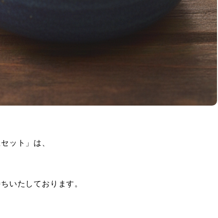
ち
立セット」は、
。
待ちいたしております。