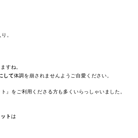
。
、
入り。
いますね。
にして
体調を崩されませんようご自愛ください。
セット』をご利用くださる方も多くいらっしゃいました。
セット
は