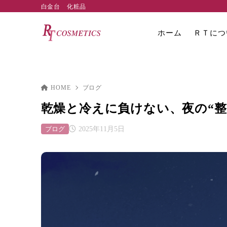
白金台 化粧品
ホーム
ＲＴにつ
HOME
ブログ
乾燥と冷えに負けない、夜の“整
ブログ
2025年11月5日