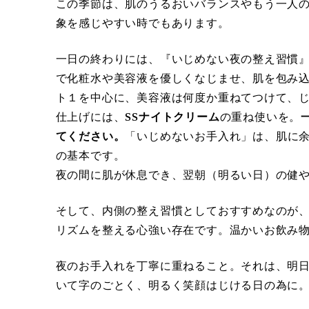
この季節は、肌のうるおいバランスやもう一人
象を感じやすい時でもあります。
一日の終わりには、『いじめない夜の整え習慣
で化粧水や美容液を優しくなじませ、肌を包み
ト１を中心に、美容液は何度か重ねてつけて、
仕上げには、
SSナイトクリーム
の重ね使いを。
てください。
「いじめないお手入れ」は、肌に余
の基本です。
夜の間に肌が休息でき、翌朝（明るい日）の健
そして、内側の整え習慣としておすすめなのが
リズムを整える心強い存在です。温かいお飲み
夜のお手入れを丁寧に重ねること。それは、明
いて字のごとく、明るく笑顔はじける日の為に